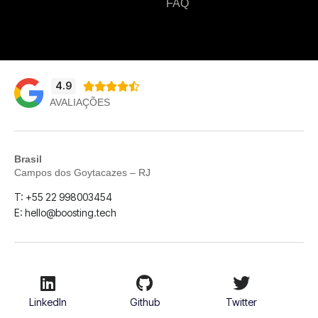
FAQ
4.9





AVALIAÇÕES
Brasil
Campos dos Goytacazes – RJ
T: +55 22 998003454
E: hello@boosting.tech
LinkedIn
Github
Twitter